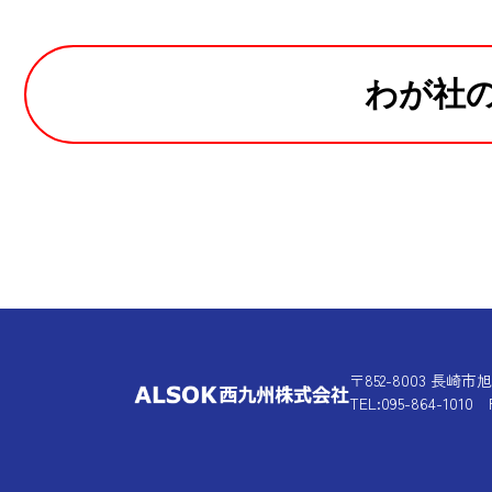
わが社
〒852-8003 長崎市
TEL:095-864-1010 F