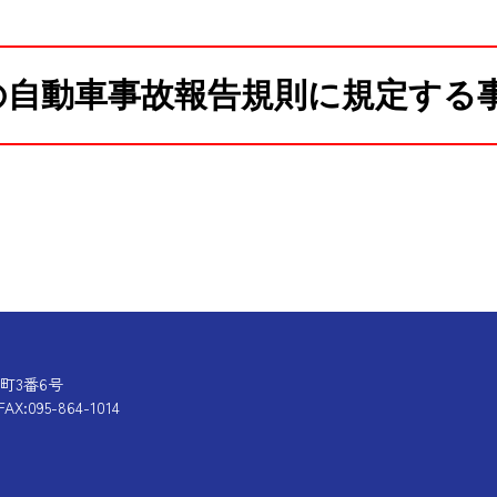
の自動車事故報告規則に
規定する
旭町3番6号
AX:095-864-1014